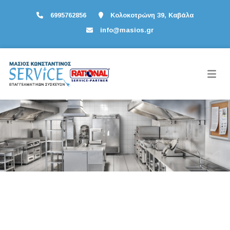
6995762856
Κολοκοτρώνη 39, Καβάλα
info@masios.gr